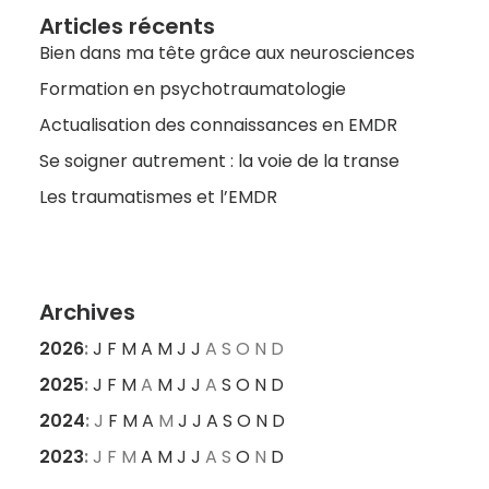
Articles récents
Bien dans ma tête grâce aux neurosciences
Formation en psychotraumatologie
Actualisation des connaissances en EMDR
Se soigner autrement : la voie de la transe
Les traumatismes et l’EMDR
Archives
2026
:
J
F
M
A
M
J
J
A
S
O
N
D
2025
:
J
F
M
A
M
J
J
A
S
O
N
D
2024
:
J
F
M
A
M
J
J
A
S
O
N
D
2023
:
J
F
M
A
M
J
J
A
S
O
N
D