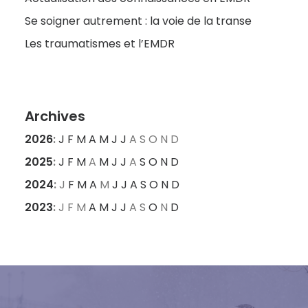
Se soigner autrement : la voie de la transe
Les traumatismes et l’EMDR
Archives
2026
:
J
F
M
A
M
J
J
A
S
O
N
D
2025
:
J
F
M
A
M
J
J
A
S
O
N
D
2024
:
J
F
M
A
M
J
J
A
S
O
N
D
2023
:
J
F
M
A
M
J
J
A
S
O
N
D