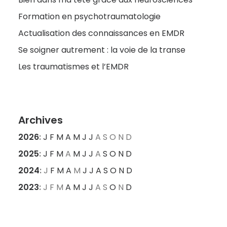
Formation en psychotraumatologie
Actualisation des connaissances en EMDR
Se soigner autrement : la voie de la transe
Les traumatismes et l’EMDR
Archives
2026
:
J
F
M
A
M
J
J
A
S
O
N
D
2025
:
J
F
M
A
M
J
J
A
S
O
N
D
2024
:
J
F
M
A
M
J
J
A
S
O
N
D
2023
:
J
F
M
A
M
J
J
A
S
O
N
D