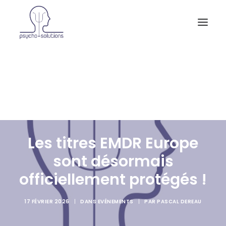
Accueil
A propos et activités
Consultations
Supervisions
Actualités
Contact
Les titres EMDR Europe
sont désormais
officiellement protégés !
17 FÉVRIER 2026
|
DANS
EVÉNEMENTS
|
PAR
PASCAL DEREAU