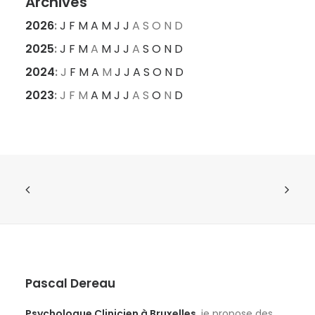
Archives
2026
:
J
F
M
A
M
J
J
A
S
O
N
D
2025
:
J
F
M
A
M
J
J
A
S
O
N
D
2024
:
J
F
M
A
M
J
J
A
S
O
N
D
2023
:
J
F
M
A
M
J
J
A
S
O
N
D
Pascal Dereau
Psychologue Clinicien à Bruxelles
, je propose des