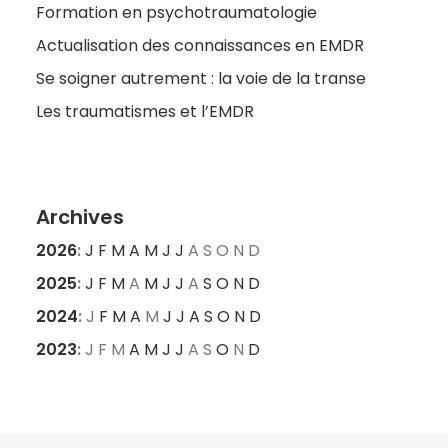
Formation en psychotraumatologie
Actualisation des connaissances en EMDR
Se soigner autrement : la voie de la transe
Les traumatismes et l’EMDR
Archives
2026
:
J
F
M
A
M
J
J
A
S
O
N
D
2025
:
J
F
M
A
M
J
J
A
S
O
N
D
2024
:
J
F
M
A
M
J
J
A
S
O
N
D
2023
:
J
F
M
A
M
J
J
A
S
O
N
D