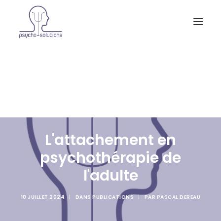
Accueil
A propos et activités
Consultations
Supervisions
Actualités
Contact
L'attachement en
psychothérapie de
l'adulte
10 JUILLET 2024
|
DANS
PUBLICATIONS
|
PAR
PASCAL DEREAU