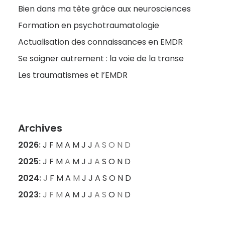
Bien dans ma tête grâce aux neurosciences
Formation en psychotraumatologie
Actualisation des connaissances en EMDR
Se soigner autrement : la voie de la transe
Les traumatismes et l’EMDR
Archives
2026
:
J
F
M
A
M
J
J
A
S
O
N
D
2025
:
J
F
M
A
M
J
J
A
S
O
N
D
2024
:
J
F
M
A
M
J
J
A
S
O
N
D
2023
:
J
F
M
A
M
J
J
A
S
O
N
D